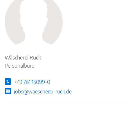
Ansprechpartner
Wäscherei Ruck
Personalbüro
+49 761 15099-0
jobs@waescherei-ruck.de