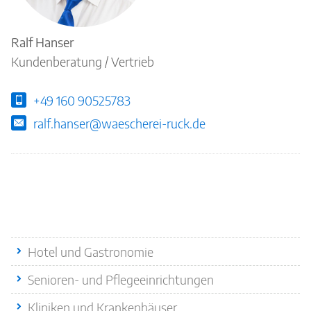
Ansprechpartner
Ralf Hanser
Kundenberatung / Vertrieb
+49 160 90525783
ralf.hanser@waescherei-ruck.de
Quicklinks
Hotel und Gastronomie
Senioren- und Pflegeeinrichtungen
Kliniken und Krankenhäuser