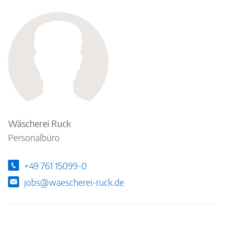
Ansprechpartner
Wäscherei Ruck
Personalbüro
+49 761 15099-0
jobs@waescherei-ruck.de